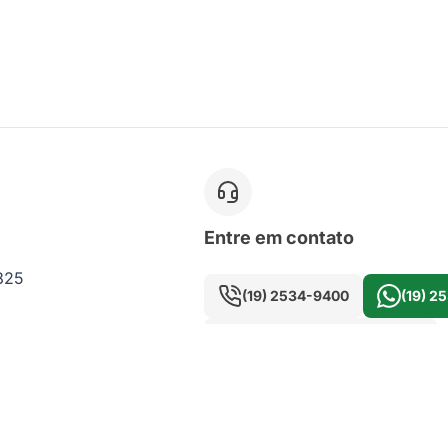
Entre em contato
 825
(19) 2534-9400
(19) 2
seujardim@merax.com.br