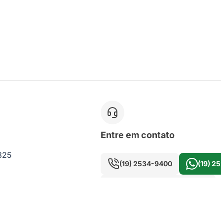
Entre em contato
 825
(19) 2534-9400
(19) 2
seujardim@merax.com.br