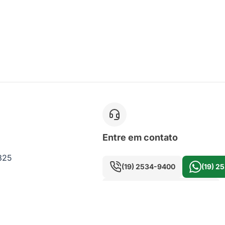
Entre em contato
 825
(19) 2534-9400
(19) 2
seujardim@merax.com.br